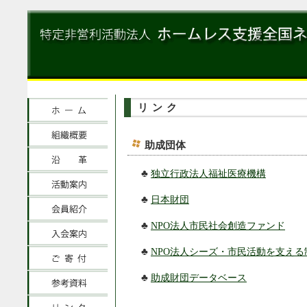
リンク
助成団体
♣
独立行政法人福祉医療機構
♣
日本財団
♣
NPO法人市民社会創造ファンド
♣
NPO法人シーズ・市民活動を支え
♣
助成財団データベース